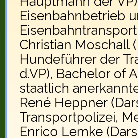
Hauptmann der VP),
Eisenbahnbetrieb un
Eisenbahntransport
Christian Moschall
Hundeführer der Tr
d.VP)
, Bachelor of 
staatlich anerkannte
René Heppner
(Dar
Transportpolizei, Me
Enrico Lemke (
Dars