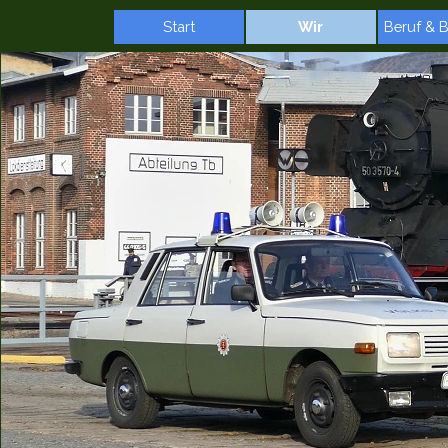
Direkt zum Seiteninhalt
Start
Wir
Beruf & 
▼