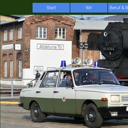
Direkt zum Seiteninhalt
Start
Wir
Beruf & 
▼