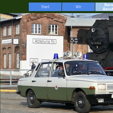
Direkt zum Seiteninhalt
Beru
Start
Wir
▼
Beru