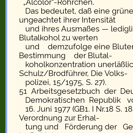
„Alcolor"-Röhrchen.
Das bedeutet, daß eine grüne
ungeachtet ihrer Intensität
und ihres Ausmaßes — ledigli
Blutalkohol zu werten
und demzufolge eine Blute
Bestimmung der Blutal-
koholkonzentration unerläßlich
Schulz/Brodführer, Die Volks-
polizei, 15/1975, S. 27).
51 Arbeitsgesetzbuch der De
Demokratischen Republik 
16. Juni 1977 (GB1. I Nr.18 S. 185
Verordnung zur Erhal-
tung und Förderung der Gesu