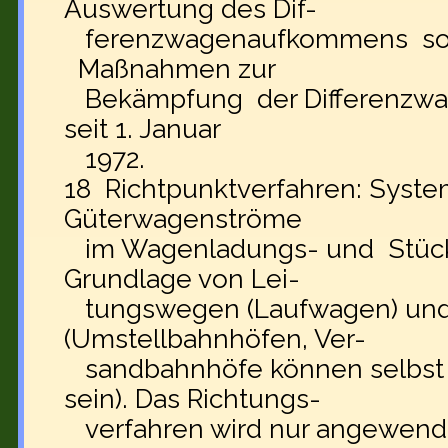
Auswertung des Dif-
ferenzwagenaufkommens sowi
Maßnahmen zur
Bekämpfung der Differenzwa
seit 1. Januar
1972.
18 Richtpunktverfahren: Syste
Güterwagenströme
im Wagenladungs- und Stückg
Grundlage von Lei-
tungswegen (Laufwagen) und
(Umstellbahnhöfen, Ver-
sandbahnhöfe können selbst 
sein). Das Richtungs-
verfahren wird nur angewend