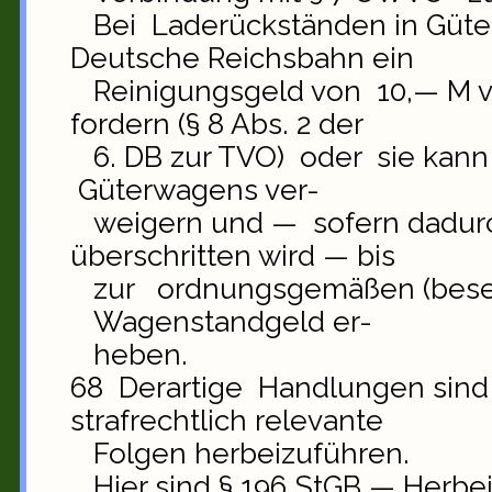
Bei Laderückständen in Güte
Deutsche Reichsbahn ein
Reinigungsgeld von 10,— M vo
fordern (§ 8 Abs. 2 der
6. DB zur TVO) oder sie kan
Güterwagens ver-
weigern und — sofern dadurch
überschritten wird — bis
zur ordnungsgemäßen (bese
Wagenstandgeld er-
heben.
68 Derartige Handlungen sind
strafrechtlich relevante
Folgen herbeizuführen.
Hier sind § 196 StGB — Herbe