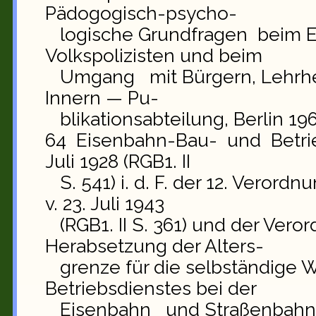
Pädogogisch-psycho-
logische Grundfragen beim Ei
Volkspolizisten und beim
Umgang mit Bürgern, Lehrheft
Innern — Pu-
blikationsabteilung, Berlin 19
64 Eisenbahn-Bau- und Betri
Juli 1928 (RGB1. II
S. 541) i. d. F. der 12. Verord
v. 23. Juli 1943
(RGB1. II S. 361) und der Vero
Herabsetzung der Alters-
grenze für die selbständige
Betriebsdienstes bei der
Eisenbahn und Straßenbahn v. 