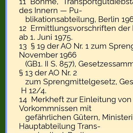
11 Böhme, Transportgutdiebstäh
des Innern — Pu-
blikationsabteilung, Berlin 1967,
12 Ermittlungsvorschriften der 
ab 1. Juni 1975.
13 § 19 der AO Nr. 1 zum Spren
November 1966
(GB1. II S. 857), Gesetzessam
§ 13 der AO Nr. 2
zum Sprengmittelgesetz, Ge
H 12/4.
14 Merkheft zur Einleitung vo
Vorkommnissen mit
gefährlichen Gütern, Ministe
Hauptabteilung Trans-