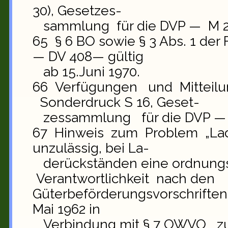
30), Gesetzes-
sammlung für die DVP — M 2
65 § 6 BO sowie § 3 Abs. 1 der F
— DV 408— gültig
ab 15.Juni 1970.
66 Verfügungen und Mitteil
Sonderdruck S 16, Geset-
zessammlung für die DVP — 
67 Hinweis zum Problem „Lade
unzulässig, bei La-
derückständen eine ordnungs
Verantwortlichkeit nach den
Güterbeförderungsvorschriften
Mai 1962 in
Verbindung mit § 7 OWVO zu