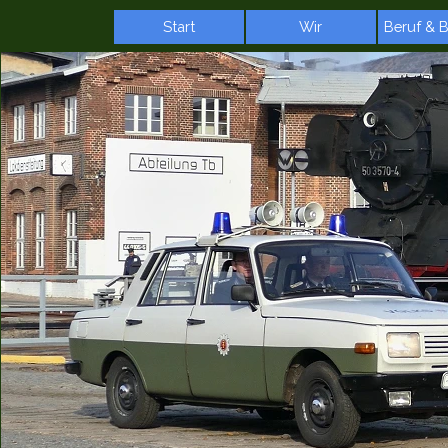
Direkt zum Seiteninhalt
Start
Wir
Beruf & 
▼