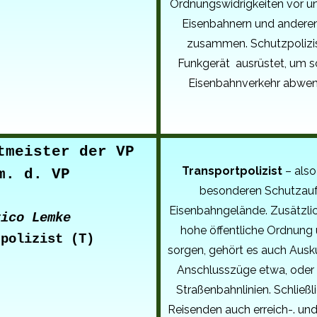
Ordnungswidrigkeiten vor un
Eisenbahnern und anderen
zusammen. Schutzpolizi
Funkgerät ausrüstet, um s
Eisenbahnverkehr abwen
tmeister der VP
Transportpolizist
– also
m. d. VP
besonderen Schutzauf
Eisenbahngelände. Zusätzlich
rico Lemke
hohe öffentliche Ordnung 
zpolizist (T)
sorgen, gehört es auch Ausk
Anschlusszüge etwa, oder
Straßenbahnlinien. Schließli
Reisenden auch erreich-. un