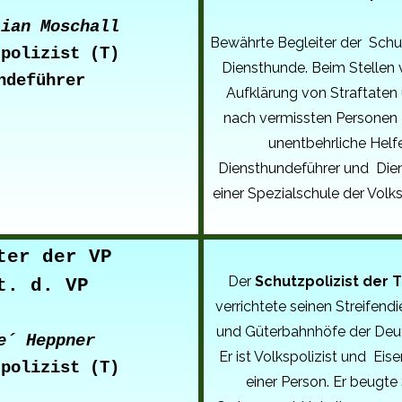
tian Moschall
Bewährte Begleiter der Schut
zpolizist (T)
Diensthunde. Beim Stellen v
ndeführer
Aufklärung von Straftaten
nach vermissten Personen 
unentbehrliche Helfe
Diensthundeführer und Die
einer Spezialschule der Volks
ter der VP
Der
Schutzpolizist der 
t. d. VP
verrichtete seinen Streifend
und Güterbahnhöfe der Deu
e´ Heppner
Er ist Volkspolizist und Ei
zpolizist (T)
einer Person. Er beugte