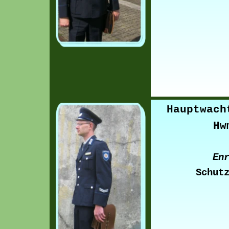
Hauptwach
Hw
En
Schut