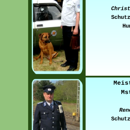
Chris
Schut
Hu
Meis
Ms
Ren
Schut