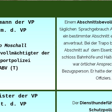
mann der VP
Einem
Abschnittsbevol
täglichen Sprachgebrauch 
tm. d. VP
ein bestimmter Abschnitt e
anvertraut. Bei der Trapo 
o Moschall
Abschnitt auf dem Eisen
evollmächtigter der
schloss Bahnhöfe und Halte
sportpolizei
war örtlicher Anspre
ABV (T)
Bezugsperson. Er hatte de
Offiziers.
ister der VP
Der
Diensthundefüh
st. d. VP
Schutzpoliz