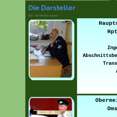
Die Darsteller
Wir > Wir stellen uns vor
Haupt
Hp
Ing
Abschnittsb
Tran
Oberme
Om