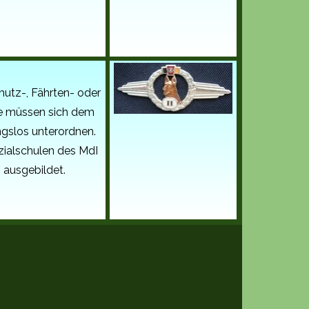
utz-, Fährten- oder
e müssen sich dem
gslos unterordnen.
ialschulen des MdI
 ausgebildet.