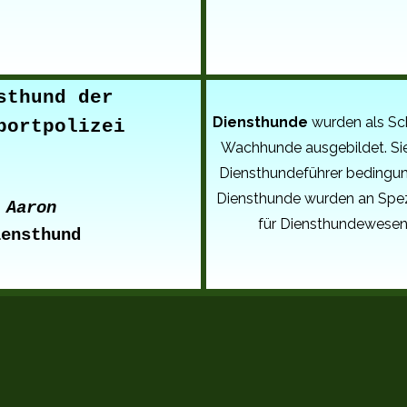
sthund der
Diensthunde
wurden als Sch
portpolizei
Wachhunde ausgebildet. Si
Diensthundeführer bedingun
Diensthunde wurden an Spez
Aaron
für Diensthundewesen
iensthund