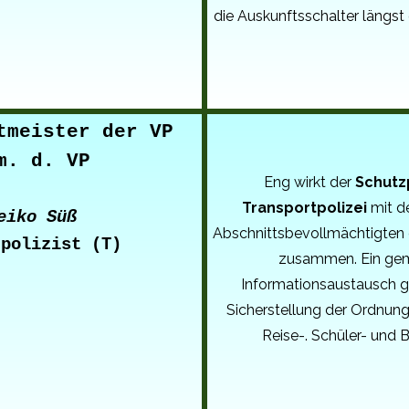
die Auskunftsschalter längs
tmeister der VP
m. d. VP
Eng wirkt der
Schutzp
Transportpolizei
mit d
eiko Süß
Abschnittsbevollmächtigten 
zpolizist (T)
zusammen. Ein ge
Informationsaustausch g
Sicherstellung der Ordnung
Reise-. Schüler- und B