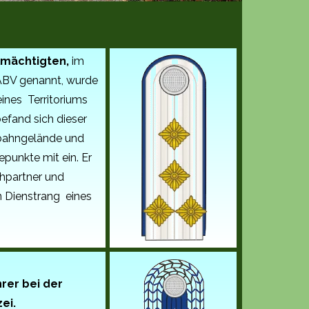
lmächtigten,
im
ABV genannt, wurde
ines Territoriums
befand sich dieser
bahngelände und
punkte mit ein. Er
chpartner und
n Dienstrang eines
rer bei der
ei.