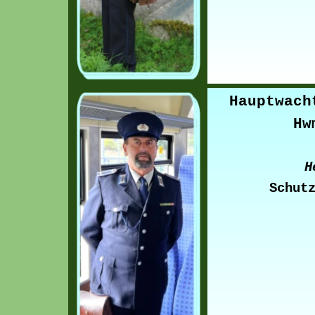
Hauptwach
Hw
H
Schut